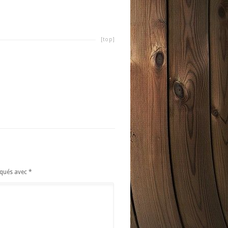
[top]
iqués avec
*